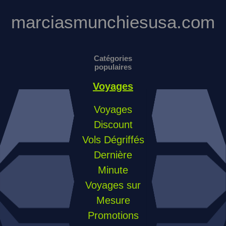
marciasmunchiesusa.com
Catégories
populaires
Voyages
Voyages
Discount
Vols Dégriffés
Dernière
Minute
Voyages sur
Mesure
Promotions